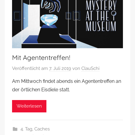
Mit Agententreffen!
Veröffentlicht am
7. Juli 2019
von
ClauSchi
Am Mittwoch findet abends ein Agententreffen an
der örtlichen Eisdiele statt.
Weiterlesen
4. Tag
,
Caches