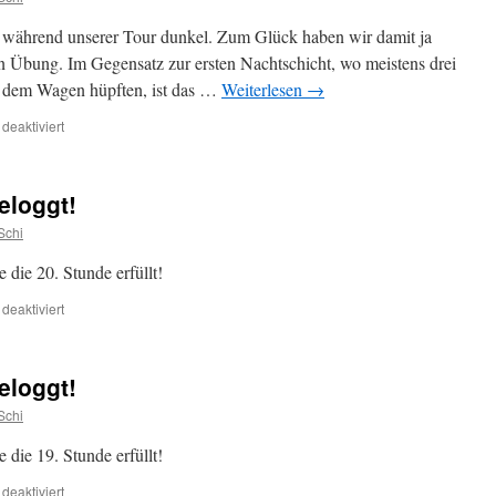
l während unserer Tour dunkel. Zum Glück haben wir damit ja
 Übung. Im Gegensatz zur ersten Nachtschicht, wo meistens drei
s dem Wagen hüpften, ist das …
Weiterlesen
→
für
eaktiviert
Zweite
Dunkelheit
eloggt!
Schi
die 20. Stunde erfüllt!
für
eaktiviert
19-
Uhr
Cache
eloggt!
wurde
geloggt!
Schi
die 19. Stunde erfüllt!
für
eaktiviert