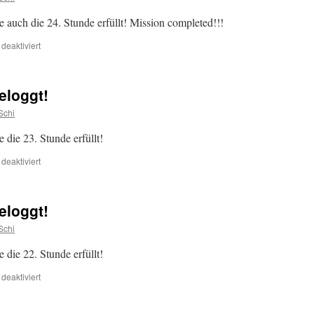
 auch die 24. Stunde erfüllt! Mission completed!!!
für
eaktiviert
23-
Uhr
Cache
eloggt!
wurde
geloggt!
Schi
die 23. Stunde erfüllt!
für
eaktiviert
22-
Uhr
Cache
eloggt!
wurde
geloggt!
Schi
die 22. Stunde erfüllt!
für
eaktiviert
21-
Uhr
Cache