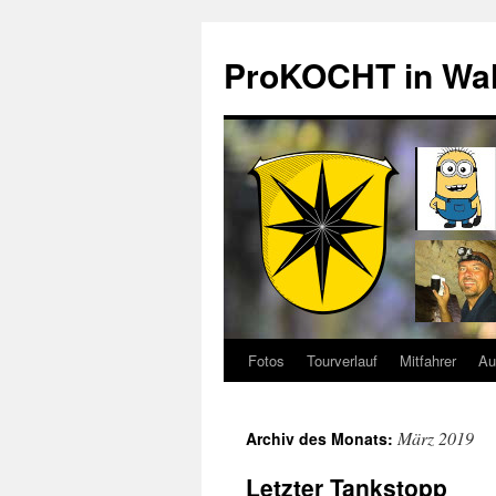
Zum
Inhalt
ProKOCHT in Wa
springen
Fotos
Tourverlauf
Mitfahrer
Au
März 2019
Archiv des Monats:
Letzter Tankstopp