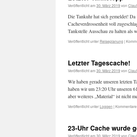
Veröffentlicht am
30. März 2019
von
Clau
Die Tankuhr hat sich gemeldet! Da
Cacheverdrossenheit voll zugeschlag
Tankstelle Ausschau zu halten als 
Veröffentlicht unter
Reiseplanung
|
Kommen
Letzter Tagescache!
Veröffentlicht am
30. März 2019
von
Clau
Wir haben gerade unseren letzten 
haben wir um 23:20 Uhr unseren 610
aber weiteres „Material“ ist nicht 
Veröffentlicht unter
Loggen
|
Kommentare d
23-Uhr Cache wurde g
Veröffentlicht am
30. März 2019
von
Clau