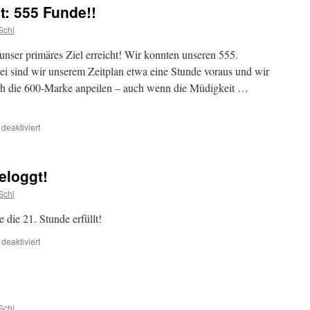
t: 555 Funde!!
wurde
geloggt!
Schi
unser primäres Ziel erreicht! Wir konnten unseren 555.
ei sind wir unserem Zeitplan etwa eine Stunde voraus und wir
och die 600-Marke anpeilen – auch wenn die Müdigkeit …
für
eaktiviert
Das
Ziel
wurde
eloggt!
erreicht:
555
Schi
Funde!!
die 21. Stunde erfüllt!
für
eaktiviert
20-
Uhr
Cache
wurde
geloggt!
Schi