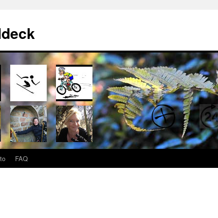
ldeck
to
FAQ