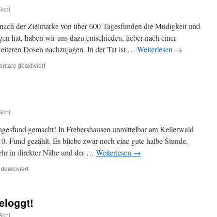
Schi
 nach der Zielmarke von über 600 Tagesfunden die Müdigkeit und
en hat, haben wir uns dazu entschieden, lieber nach einer
weiteren Dosen nachzujagen. In der Tat ist …
Weiterlesen
→
für
tare deaktiviert
Letzter
Tankstopp
Schi
Tagesfund gemacht! In Frebershausen unmittelbar am Kellerwald
. Fund gezählt. Es bliebe zwar noch eine gute halbe Stunde,
mehr in direkter Nähe und der …
Weiterlesen
→
für
eaktiviert
Letzter
Tagescache!
eloggt!
Schi