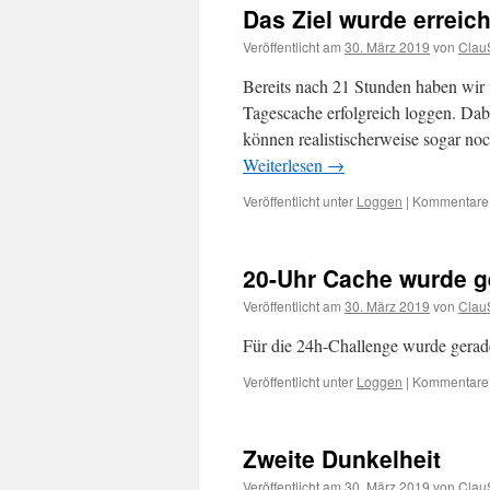
Das Ziel wurde erreich
Veröffentlicht am
30. März 2019
von
Clau
Bereits nach 21 Stunden haben wir 
Tagescache erfolgreich loggen. Dab
können realistischerweise sogar n
Weiterlesen
→
Veröffentlicht unter
Loggen
|
Kommentare d
20-Uhr Cache wurde g
Veröffentlicht am
30. März 2019
von
Clau
Für die 24h-Challenge wurde gerade 
Veröffentlicht unter
Loggen
|
Kommentare d
Zweite Dunkelheit
Veröffentlicht am
30. März 2019
von
Clau