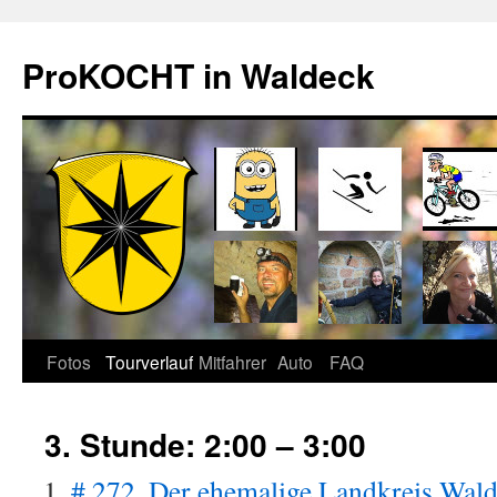
Zum
Inhalt
ProKOCHT in Waldeck
springen
Fotos
Tourverlauf
Mitfahrer
Auto
FAQ
3. Stunde: 2:00 – 3:00
# 272. Der ehemalige Landkreis Wal